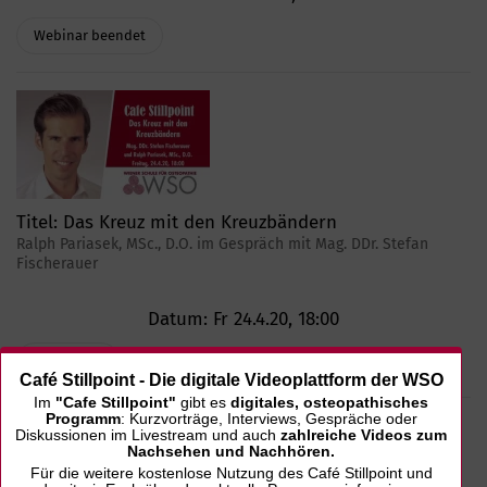
Webinar beendet
Titel:
Das Kreuz mit den Kreuzbändern
Ralph Pariasek, MSc., D.O. im Gespräch mit Mag. DDr. Stefan
Fischerauer
Datum:
Fr 24.4.20, 18:00
Zum Video