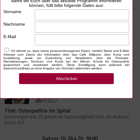
Titel:
Die Lunge stärken
Evidenzbasierte Techniken und Übungen Raphael Van Assche,
MSc., D.O.
Datum:
Mo 27.4.20, 18:00
Zum Video
Titel:
Osteopathie im Spital
Erfahrungen aus 25 Jahren im Spannungsfeld Prim. Dr. Andreas
Kainz, D.O.
Datum:
Di 28.4.20, 18:00