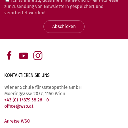
Ich stimme zu, dass mein Name und E-Mail-Adresse
zur Zusendung von Newslettern gespeichert und
verarbeitet werden!
Abschicken
KONTAKTIEREN SIE
UNS
Wiener Schule für Osteopathie GmbH
Moeringgasse 20/7, 1150 Wien
+43 (0) 1/879 38 26 - 0
office@wso.at
Anreise WSO