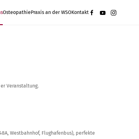
ns
Osteopathie
Praxis an der WSO
Kontakt
er Veranstaltung.
 48A, Westbahnhof, Flughafenbus), perfekte