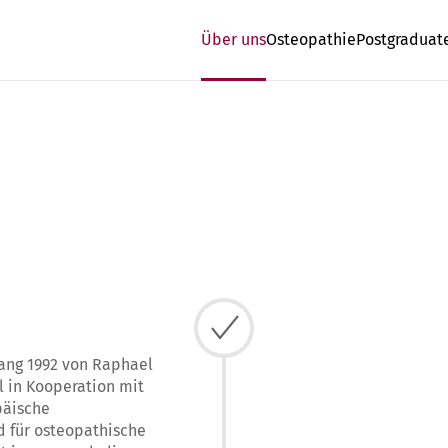
Über uns
Osteopathie
Postgraduat
ang 1992 von Raphael
l in Kooperation mit
päische
 für osteopathische