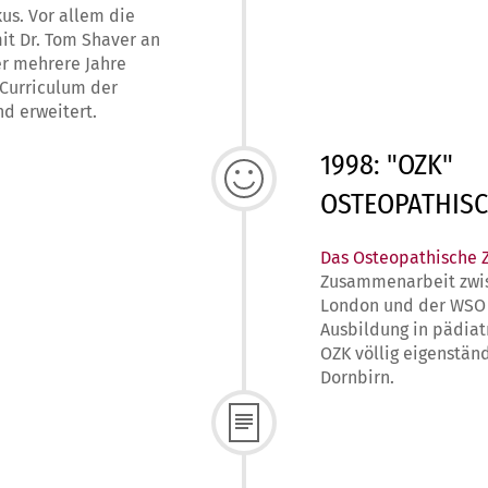
us. Vor allem die
it Dr. Tom Shaver an
er mehrere Jahre
s Curriculum der
nd erweitert.
1998: "OZK"
OSTEOPATHISC
Das Osteopathische Z
Zusammenarbeit zwis
London und der WSO u
Ausbildung in pädiat
OZK völlig eigenstän
Dornbirn.