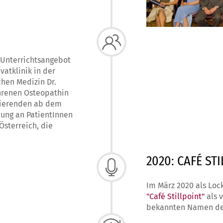
s Unterrichtsangebot
vatklinik in der
chen Medizin Dr.
fahrenen Osteopathin
dierenden ab dem
ung an PatientInnen
Österreich, die
2020: CAFÉ ST
Im März 2020 als Loc
"Café Stillpoint"
als v
bekannten Namen der 