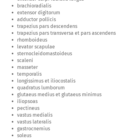
brachioradialis
extensor digitorum
adductor pollicis
trapezius pars descendens
trapezius pars transversa et pars ascendens
rhomboideus
levator scapulae
sternocleidomastoideus
scaleni
masseter
temporalis
longissimus et iliocostalis
quadratus lumborum
glutaeus medius et glutaeus minimus
iliopsoas
pectineus
vastus medialis
vastus lateralis
gastrocnemius
soleus