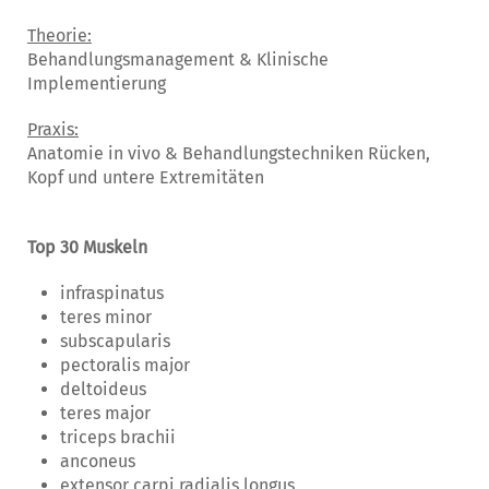
Theorie:
Behandlungsmanagement & Klinische
Implementierung
Praxis:
Anatomie in vivo & Behandlungstechniken Rücken,
Kopf und untere Extremitäten
Top 30 Muskeln
infraspinatus
teres minor
subscapularis
pectoralis major
deltoideus
teres major
triceps brachii
anconeus
extensor carpi radialis longus