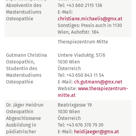
Absolventin des
Tel: +43 660 2115 136
Masterstudiums
E-Mail:
Osteopathie
christiane.michaelis@gmx.at
Sonstiges: Praxis auch in 1130
Wien, Auhofstr. 184
Therapiezentrum Mitte
Gutmann Christina
Untere Viaduktg. 57/6
Osteopathin,
1030 Wien
Studentin des
Österreich
Masterstudiums
Tel: +43 650 843 11 54
Osteopathie
E-Mail:
ch.gutmann@gmx.net
Website:
www.therapiezentrum-
mitte.at
Dr. Jäger Heidrun
Beatrixgasse 19
Osteopathin
1030 Wien
Abgeschlossene
Österreich
Ausbildung in
Tel: +43 676 370 79 39
pädiatrischer
E-Mail:
heidijaeger@gmx.at