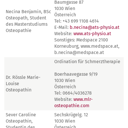
Baumgasse 87
1030 Wien
Necina Benjamin, BSc
Österreich
Osteopath, Student
Tel: +43 699 1108 4614
des Masterstudiums
E-Mail:
b.necina@ats-physio.at
Osteopathie
Website:
www.ats-physio.at
Sonstiges: Medspace 2100
Korneuburg, www.medspace.at,
b.necina@medspace.at
Ordination für Schmerztherapie
Boerhaavegasse 9/19
Dr. Rössle Marie-
1030 Wien
Louise
Österreich
Osteopathin
Tel: 0664/4036278
Website:
www.mlr-
osteopathie.com
Sever Caroline
Sechskrügelg. 12
Osteopathin,
1030 Wien
Studentin des
Österreich