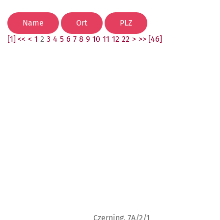
[1] <<
<
1
2
3
4
5
6
7
8
9
10
11
12
22
>
>> [46]
Czerning. 7A/2/1