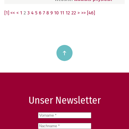
[1] <<
<
1
2
3
4
5
6
7
8
9
10
11
12
22
>
>> [46]
Unser Newsletter