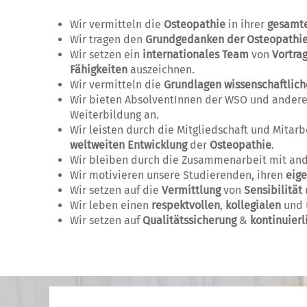
Wir vermitteln die
Osteopathie
in ihrer
gesamt
Wir tragen den
Grundgedanken der Osteopathi
Wir setzen ein
internationales Team
von
Vortra
Fähigkeiten
auszeichnen.
Wir vermitteln die
Grundlagen wissenschaftlich
Wir bieten AbsolventInnen der WSO und ander
Weiterbildung an.
Wir leisten durch die Mitgliedschaft und Mita
weltweiten Entwicklung
der
Osteopathie
.
Wir bleiben durch die Zusammenarbeit mit and
Wir motivieren unsere Studierenden, ihren
eige
Wir setzen auf die
Vermittlung
von
Sensibilität
Wir leben einen
respektvollen
,
kollegialen
und
Wir setzen auf
Qualitätssicherung
&
kontinuier