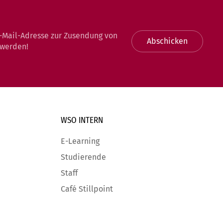
-Mail-Adresse zur Zusendung von
Abschicken
 werden!
WSO INTERN
E-Learning
Studierende
Staff
Café Stillpoint