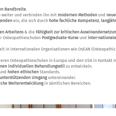
en Bandbreite
.
e
weiter und verbinden ihn mit
modernen Methoden
und
neue
genden
ein, die sich durch
hohe fachliche Kompetenz
,
langjäh
en Arbeitens
& die
Fähigkeit zur kritischen Auseinandersetzu
er Osteopathieschulen
Postgraduate-Kurse
und
inter-national
rbeit in internationalen Organisationen wie OsEAN (Osteopat
eren Osteopathieschulen in Europa und den USA in Kontakt 
nen individuellen Behandlungsstil
zu entwickeln.
und
hohen ethischen
Standards.
unterstützenden Umgang
untereinander.
liche Weiterentwicklung
in sämtlichen Bereichen.