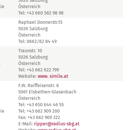
5020 Salzburg
ie
Österreich
Tel: +43 660 582 98 98
Raphael Donnerstr.15
5026 Salzburg
Österreich
Tel: 0662/62 84 49
Traunstr. 10
5026 Salzburg
s
Österreich
Tel: +43 662 622 799
Website:
www. simile.at
F.W. Raiffeisenstr. 6
5061 Elsbethen-Glasenbach
Österreich
Tel: +43 650 644 46 55
ie
Tel: +43 662 909 200
Fax: +43 662 909 322
E-Mail:
ripper@radius-sbg.at