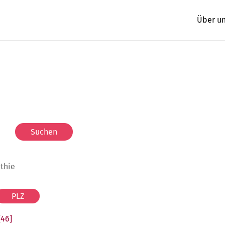
Über u
athie
[46]