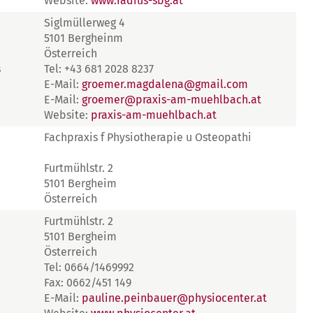
Website:
www.radius-sbg.at
Siglmüllerweg 4
5101 Bergheinm
Österreich
s
Tel: +43 681 2028 8237
E-Mail:
groemer.magdalena@gmail.com
E-Mail:
groemer@praxis-am-muehlbach.at
Website:
praxis-am-muehlbach.at
Fachpraxis f Physiotherapie u Osteopathi
Furtmühlstr. 2
5101 Bergheim
Österreich
Furtmühlstr. 2
5101 Bergheim
Österreich
Tel: 0664/1469992
Fax: 0662/451 149
E-Mail:
pauline.peinbauer@physiocenter.at