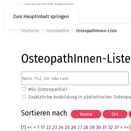
Zum Hauptinhalt springen
Startseite
Osteopathie
OsteopathInnen-Liste
OsteopathInnen-Liste
MSc (Osteopathie)
Zusätzliche Ausbildung in pädiatrischer Osteop
Sortieren nach
[1] <<
<
7
17
22
23
24
25
26
27
28
29
30
31
32
37
>
>> 