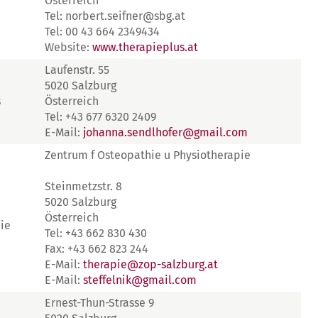
Österreich
Tel: norbert.seifner@sbg.at
Tel: 00 43 664 2349434
Website:
www.therapieplus.at
Laufenstr. 55
5020 Salzburg
s
Österreich
Tel: +43 677 6320 2409
E-Mail:
johanna.sendlhofer@gmail.com
Zentrum f Osteopathie u Physiotherapie
Steinmetzstr. 8
5020 Salzburg
Österreich
ie
Tel: +43 662 830 430
Fax: +43 662 823 244
E-Mail:
therapie@zop-salzburg.at
E-Mail:
steffelnik@gmail.com
Ernest-Thun-Strasse 9